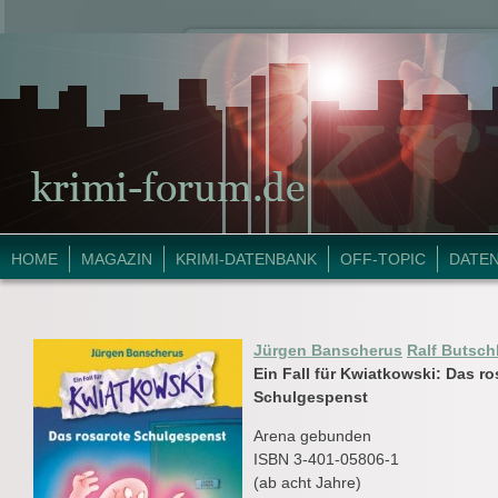
HOME
MAGAZIN
KRIMI-DATENBANK
OFF-TOPIC
DATE
Jürgen Banscherus
Ralf Butsc
Ein Fall für Kwiatkowski: Das ro
Schulgespenst
Arena gebunden
ISBN 3-401-05806-1
(ab acht Jahre)