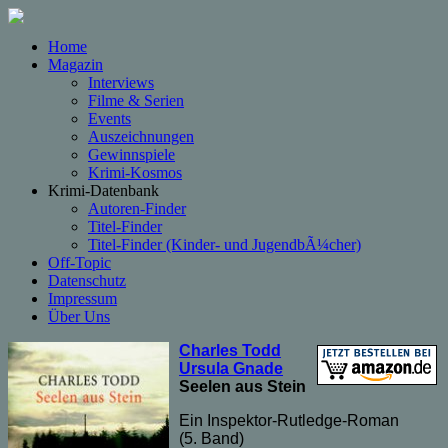
Home
Magazin
Interviews
Filme & Serien
Events
Auszeichnungen
Gewinnspiele
Krimi-Kosmos
Krimi-Datenbank
Autoren-Finder
Titel-Finder
Titel-Finder (Kinder- und JugendbÃ¼cher)
Off-Topic
Datenschutz
Impressum
Über Uns
Charles Todd
Ursula Gnade
Seelen aus Stein
Ein Inspektor-Rutledge-Roman
(5. Band)