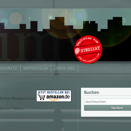
NSCHUTZ
IMPRESSUM
ÜBER UNS
Suchen
rliche Hindernisse
baren Ritters