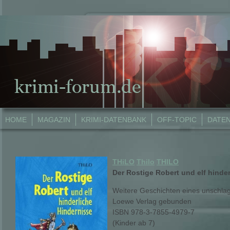
HOME
MAGAZIN
KRIMI-DATENBANK
OFF-TOPIC
DATE
THiLO
Thilo
THILO
Der Rostige Robert und elf hinde
Weitere Geschichten eines unschlag
Loewe Verlag gebunden
ISBN 978-3-7855-4979-7
(Kinder ab 7)