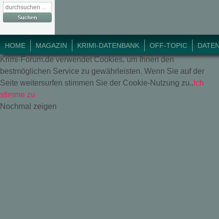
© 2018 Krimi-Forum.
HOME
MAGAZIN
KRIMI-DATENBANK
OFF-TOPIC
DATE
Krimi-Forum.de verwendet Cookies, um Ihnen den
bestmöglichen Service zu gewährleisten. Wenn Sie auf der
Seite weitersurfen stimmen Sie der Cookie-Nutzung zu..
Ich
stimme zu
Nochmal zeigen