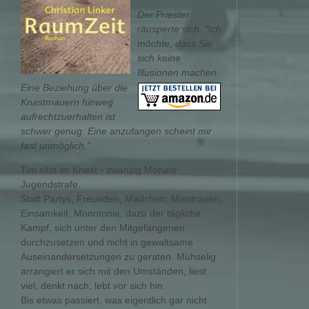
Der Priester
räusperte sich. "Ich
möchte, dass Sie
sich keine
Illusionen machen.
Eine Beziehung über die
Knastmauern hinweg
aufrechtzuerhalten ist
schwer genug. Eine anzufangen scheint mir
fast unmöglich."
Tim sitzt im Knast - zwanzig Monate
Jugendstrafe.
Statt Partys, Freunden, Mädchen: Misstrauen,
Einsamkeit, Monotonie, dazu der tägliche
Kampf, sich unter den Mitgefangenen
durchzusetzen und nicht in gewaltsame
Auseinandersetzungen zu geraten. Mühselig
arrangiert er sich mit den Umständen, liest
viel, denkt nach, lebt vor sich hin.
Bis etwas passiert, was eigentlich gar nicht