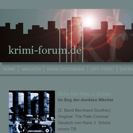
HOME
MAGAZIN
KRIMI-DATENBANK
OFF-TOPIC
DATE
Philip Kerr
Hans J. Schütz
Im Sog der dunklen Mächte
(2. Band Bernhard Gunther)
Original: The Pale Criminal
Deutsch von Hans J. Schütz
rororo TB