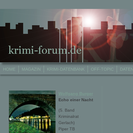
HOME
MAGAZIN
KRIMI-DATENBANK
OFF-TOPIC
DATE
Wolfgang Burger
Echo einer Nacht
(5. Band
Kriminalrat
Gerlach)
Piper TB