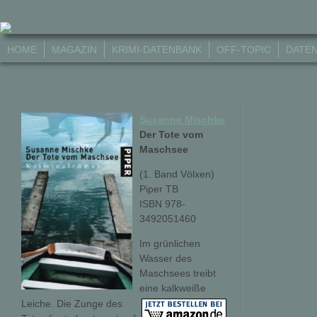
HOME
MAGAZIN
KRIMI-DATENBANK
OFF-TOPIC
DATE
Susanne Mischke
Der Tote vom
Maschsee
(1. Band Völxen)
Piper TB
ISBN 978-
3492051460
Im grünlichen
Wasser des
Maschsees treibt
eine kalkweiße
Leiche. Die Zunge des