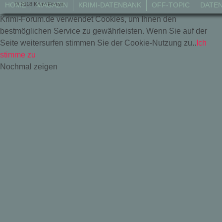
© 2018 Krimi-Forum.
HOME
MAGAZIN
KRIMI-DATENBANK
OFF-TOPIC
DATE
Krimi-Forum.de verwendet Cookies, um Ihnen den
bestmöglichen Service zu gewährleisten. Wenn Sie auf der
Seite weitersurfen stimmen Sie der Cookie-Nutzung zu..
Ich
stimme zu
Nochmal zeigen