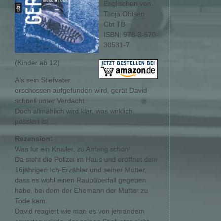
Englischen von
Tanja Ohlsen
Cbt TB
ISBN: 978-3-570-
30531-7
(Kinder ab 12)
Als sein Stiefvater
erschossen aufgefunden wird, gerät David
schnell unter Verdacht.
Doch allmählich wird klar, was wirklich
passiert ist ...
Rezension:
Was für ein Knaller, zu Anfang schon!
Da steht die Polizei im Haus und eröffnet dem
16jährigen Ich-Erzähler und seiner Mutter,
dass es wohl einen Raubüberfall gegeben
habe, bei dem der Ehemann der Mutter zu
Tode kam.
David reagiert wie man es von jemandem