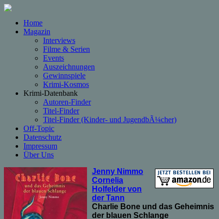
Home
Magazin
Interviews
Filme & Serien
Events
Auszeichnungen
Gewinnspiele
Krimi-Kosmos
Krimi-Datenbank
Autoren-Finder
Titel-Finder
Titel-Finder (Kinder- und JugendbÃ¼cher)
Off-Topic
Datenschutz
Impressum
Über Uns
Jenny Nimmo
Cornelia
Holfelder von
der Tann
Charlie Bone und das Geheimnis
der blauen Schlange