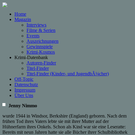
Home
Magazin
Interviews
Filme & Serien
Events
Auszeichnungen
Gewinnspiele
Krimi-Kosmos
Krimi-Datenbank
Autoren-Finder
Titel-Finder
Titel-Finder (Kinder- und JugendbÃ¼cher)
Off-Topic
Datenschutz
Impressum
Über Uns
Jenny Nimmo
wurde 1944 in Windsor, Berkshire (England) geboren. Nach dem
frühen Tod ihres Vaters lebte sie mit ihrer Mutter auf der
Hühnerfarm ihres Onkels. Schon als Kind war sie eine Leseratte:
Bereits mit neun Jahren hatte sie alle Bücher ihrer Schulbibliothek