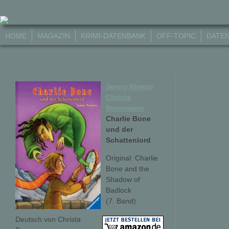
HOME
MAGAZIN
KRIMI-DATENBANK
OFF-TOPIC
DATE
Jenny Nimmo
Christa
Broermann
Charlie Bone
und der
Schattenlord
Original: Charlie
Bone and the
Shadow of
Badlock
(7. Band)
Deutsch von Christa