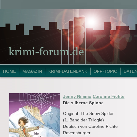
HOME
MAGAZIN
KRIMI-DATENBANK
OFF-TOPIC
DATE
Jenny Nimmo
Caroline Fichte
Die silberne Spinne
Original: The Snow Spider
(1. Band der Trilogie)
Deutsch von Caroline Fichte
Ravensburger