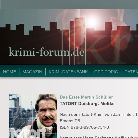
HOME
MAGAZIN
KRIMI-DATENBANK
OFF-TOPIC
DATE
Das Erste
Martin Schüller
TATORT Duisburg: Moltke
Nach dem Tatort-Krimi von Jan Hinter
Emons TB
ISBN 978-3-89705-734-0