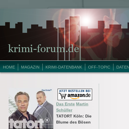
HOME
MAGAZIN
KRIMI-DATENBANK
OFF-TOPIC
DATE
Das Erste
Martin
Schüller
TATORT Köln: Die
Blume des Bösen