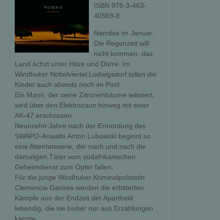
ISBN 978-3-463-
40569-8
Namibia im Januar:
Die Regenzeit will
nicht kommen, das
Land ächzt unter Hitze und Dürre. Im
Windhuker Nobelviertel Ludwigsdorf tollen die
Kinder auch abends noch im Pool.
Ein Mann, der seine Zitronenbäume wässert,
wird über den Elektrozaun hinweg mit einer
AK-47 erschossen.
Neunzehn Jahre nach der Ermordung des
SWAPO-Anwalts Anton Lubowski beginnt so
eine Attentatsserie, der nach und nach die
damaligen Täter vom südafrikanischen
Geheimdienst zum Opfer fallen.
Für die junge Windhuker Kriminalpolizistin
Clemencia Garises werden die erbitterten
Kämpfe aus der Endzeit der Apartheid
lebendig, die sie bisher nur aus Erzählungen
kannte.