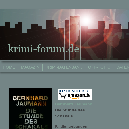
HOME
MAGAZIN
KRIMI-DATENBANK
OFF-TOPIC
DATE
Bernhard Jaumann
Die Stunde des
Schakals
Kindler gebunden