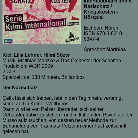
International 5 und 6:
Nazischatz /
Kriegskosten -
Hörspiel
Eichborn Hören
ISBN 978-3-8218-
6347-4
Sprecher:
Matthias
Kiel, Lilia Lehner, Hilmi Sözer
Musik: Matthias Manzke & Das Orchester der Schatten
Produktion: WDR 2009
2 CDs
Spielzeit: ca. 138 Minuten, Brillantbox
Der Nazischatz
Çelik lässt sich treiben, lebt in den Tag hinein, verbringt
seine Zeit in Kölner Wettbüros.
Dann wird er von Pelzer überredet, sich seiner
Gebäudephobie zu stellen - und in Italien den Psychiater Dr.
Musso aufzusuchen, von dessen neuer Methode zur
Behandlung von Traumata Pelzer in einer Fachzeitschrift
gelesen hat.