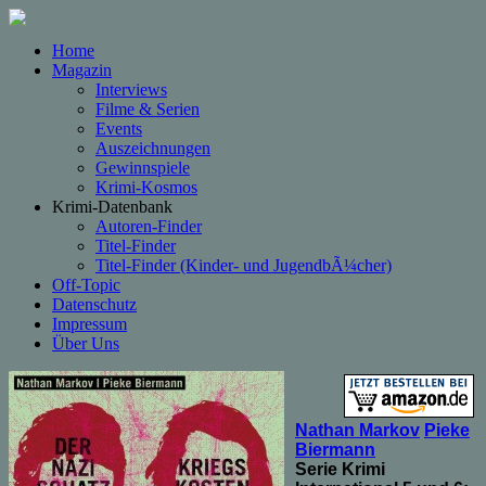
Home
Magazin
Interviews
Filme & Serien
Events
Auszeichnungen
Gewinnspiele
Krimi-Kosmos
Krimi-Datenbank
Autoren-Finder
Titel-Finder
Titel-Finder (Kinder- und JugendbÃ¼cher)
Off-Topic
Datenschutz
Impressum
Über Uns
Nathan Markov
Pieke
Biermann
Serie Krimi