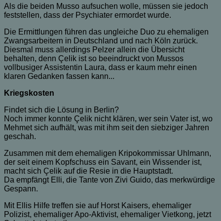
Als die beiden Musso aufsuchen wolle, müssen sie jedoch
feststellen, dass der Psychiater ermordet wurde.
Die Ermittlungen führen das ungleiche Duo zu ehemaligen
Zwangsarbeitern in Deutschland und nach Köln zurück.
Diesmal muss allerdings Pelzer allein die Übersicht
behalten, denn Çelik ist so beeindruckt von Mussos
vollbusiger Assistentin Laura, dass er kaum mehr einen
klaren Gedanken fassen kann...
Kriegskosten
Findet sich die Lösung in Berlin?
Noch immer konnte Çelik nicht klären, wer sein Vater ist, wo
Mehmet sich aufhält, was mit ihm seit den siebziger Jahren
geschah.
Zusammen mit dem ehemaligen Kripokommissar Uhlmann,
der seit einem Kopfschuss ein Savant, ein Wissender ist,
macht sich Çelik auf die Resie in die Hauptstadt.
Da empfängt Elli, die Tante von Zivi Guido, das merkwürdige
Gespann.
Mit Ellis Hilfe treffen sie auf Horst Kaisers, ehemaliger
Polizist, ehemaliger Apo-Aktivist, ehemaliger Vietkong, jetzt