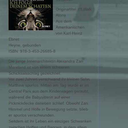
Originaltitel: I'll Walk
Alone
Aus dem
Amerikanischen
von Karl-Heinz
Ebnet
Heyne, gebunden
ISBN: 978-3-453-26685-8
Die junge Innenarchitektin Alexandra Zan
Moreland ist von einem schweren
Schicksalsschlag gezeichnet:
Vor zwei Jahren verschwand ihr kleiner Sohn
Matthew spurlos. Mitten am Tag wurde er im
Central Park aus dem Kinderwagen geraubt,
während die Babysitterin auf einer
Picknickdecke daneben schlief. Obwohl Zan
Himmel und Hölle in Bewegung setzte, blieb
er spurlos verschwunden.
Seitdem ist ihr Leben ein einziges Schwanken
zwischen Hoffen und Bangen, in dem allein