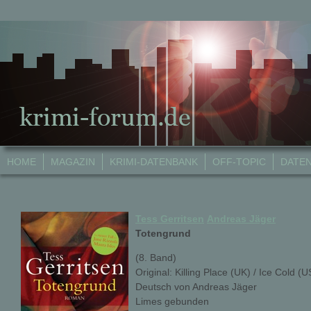
HOME
MAGAZIN
KRIMI-DATENBANK
OFF-TOPIC
DATE
Tess Gerritsen
Andreas Jäger
Totengrund
(8. Band)
Original: Killing Place (UK) / Ice Cold (U
Deutsch von Andreas Jäger
Limes gebunden