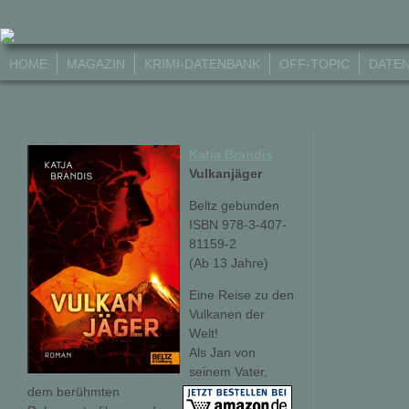
HOME
MAGAZIN
KRIMI-DATENBANK
OFF-TOPIC
DATE
Katja Brandis
Vulkanjäger
Beltz gebunden
ISBN 978-3-407-
81159-2
(Ab 13 Jahre)
Eine Reise zu den
Vulkanen der
Welt!
Als Jan von
seinem Vater,
dem berühmten