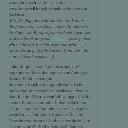
eine gemeinsame Tour aus und
erwartungsvoll begeben sich die beiden auf
die Reise.
(
Für alle Jugendbuchfreunde und -kenner
übrigens an dieser Stelle eine sehr hübsche
Anekdote: Im Bordprogramm des Flugzeuges
wird die Verfilmung von
"Erebos"
gezeigt. Nur
gibt es die leider leider noch gar nicht ... ;-)
(aber das ist ja der Vorteil von Romanen, die
in der Zukunft spielen ;-)
).
Leider birgt die von Jan erwartungsvoll
begonnene Reise dann gleich von Anfang an
diverse Enttäuschungen:
Erst verliebt sich der Jugendliche in Italien,
muss aber dann weiter nach Hawaii. Einmal
dort, hat der Vater wesentlich weniger Zeit für
seinen Sohn, als erhofft. Zudem scheint es
Dinge zu geben, über die er den Filius ganz
bewußt nicht informiert. Auch der Rest der
Crew ist zwar freundlich aber eher distanziert.
Das ganz große Problem jedoch: Wie ein