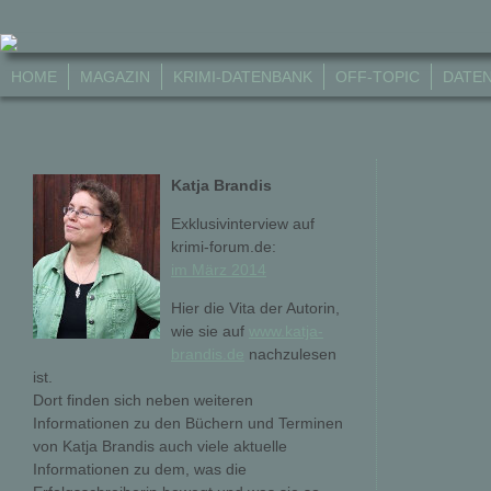
HOME
MAGAZIN
KRIMI-DATENBANK
OFF-TOPIC
DATE
Katja Brandis
Exklusivinterview auf
krimi-forum.de:
im März 2014
Hier die Vita der Autorin,
wie sie auf
www.katja-
brandis.de
nachzulesen
ist.
Dort finden sich neben weiteren
Informationen zu den Büchern und Terminen
von Katja Brandis auch viele aktuelle
Informationen zu dem, was die