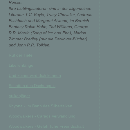
Reisen.
Ihre Lieblingsautoren sind in der allgemeinen
Literatur T.C. Boyle, Tracy Chevalier, Andreas
Eschbach und Margaret Atwood, im Bereich
Fantasy Robin Hobb, Tad Williams, George
R.R. Martin (Song of Ice and Fire), Marion
Zimmer Bradley (nur die Darkover-Bücher)
und John R.R. Tolkien.
Ruf der Tiefe
Libellenfänger
Und keiner wird dich kennen
Schatten des Dschungels
Vulkanjäger
Khyona - Im Bann des Silberfalken
Woodwalkers - Carags Verwandlung
Woodwalkers - Gefährliche Freundschaft