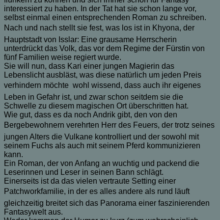
interessiert zu haben. In der Tat hat sie schon lange vor,
selbst einmal einen entsprechenden Roman zu schreiben.
Nach und nach stellt sie fest, was los ist in Khyona, der
Hauptstadt von Isslar: Eine grausame Herrscherin
unterdrückt das Volk, das vor dem Regime der Fürstin von
fünf Familien weise regiert wurde.
Sie will nun, dass Kari einer jungen Magierin das
Lebenslicht ausbläst, was diese natürlich um jeden Preis
verhindern möchte  wohl wissend, dass auch ihr eigenes
Leben in Gefahr ist, und zwar schon seitdem sie die
Schwelle zu diesem magischen Ort überschritten hat.
Wie gut, dass es da noch Andrik gibt, den von den
Bergebewohnern verehrten Herr des Feuers, der trotz seines
jungen Alters die Vulkane kontrolliert und der sowohl mit
seinem Fuchs als auch mit seinem Pferd kommunizieren
kann.
Ein Roman, der von Anfang an wuchtig und packend die
Leserinnen und Leser in seinen Bann schlägt.
Einerseits ist da das vielen vertraute Setting einer
Patchworkfamilie, in der es alles andere als rund läuft 
gleichzeitig breitet sich das Panorama einer faszinierenden
Fantasywelt aus.