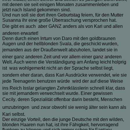
mit denen sie seit einigen Monaten zusammenleben und
jetzt nach Island gekommen sind.
Und nun soll sie dort ihren Geburtstag feiern, für den Mutter
Susanna ihr eine große Überraschung versprochen hat.
Die gibt es auch  aber GANZ anders als von Kari und allen
anderen erwartet!
Denn durch einen Irrtum von Daro mit den goldbraunen
Augen und der hellblonden Svala, die geschickt wurden,
jemanden aus der Draußenwelt abzuholen, landet sie in
einer ganz anderen Zeit und vor allem einer ganz anderen
Welt. Auch wenn die Verständigung am Anfang leicht holprig
ist  was wohlgemerkt nicht an der Sprache selbst liegt,
sondern eher daran, dass Kari Ausdrücke verwendet, wie sie
jede Teenagerin benutzen würde  wird der auf diese Weise
ins Reich Isslar gelangten Zehntklässlerin schnell klar, dass
sie mit jemandem verwechselt wurde. Einer gewissen
Cecily, deren Spezialität offenbar darin besteht, Menschen
umzubringen  und zwar obwohl sie wenig älter sein kann als
Kari selbst.
Der einzige Vorteil, den die junge Deutsche mit den wilden,
blonden Haaren nun hat, ist ihre Fähigkeit, hervorragend
flunkern zu können und sich immer schon für Fantasy