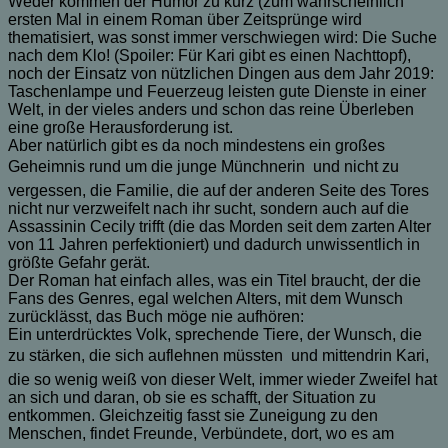
Weder kommen der Humor zu kurz (zum wahrscheinlich
ersten Mal in einem Roman über Zeitsprünge wird
thematisiert, was sonst immer verschwiegen wird: Die Suche
nach dem Klo! (Spoiler: Für Kari gibt es einen Nachttopf),
noch der Einsatz von nützlichen Dingen aus dem Jahr 2019:
Taschenlampe und Feuerzeug leisten gute Dienste in einer
Welt, in der vieles anders und schon das reine Überleben
eine große Herausforderung ist.
Aber natürlich gibt es da noch mindestens ein großes
Geheimnis rund um die junge Münchnerin  und nicht zu
vergessen, die Familie, die auf der anderen Seite des Tores
nicht nur verzweifelt nach ihr sucht, sondern auch auf die
Assassinin Cecily trifft (die das Morden seit dem zarten Alter
von 11 Jahren perfektioniert) und dadurch unwissentlich in
größte Gefahr gerät.
Der Roman hat einfach alles, was ein Titel braucht, der die
Fans des Genres, egal welchen Alters, mit dem Wunsch
zurücklässt, das Buch möge nie aufhören:
Ein unterdrücktes Volk, sprechende Tiere, der Wunsch, die
zu stärken, die sich auflehnen müssten  und mittendrin Kari,
die so wenig weiß von dieser Welt, immer wieder Zweifel hat
an sich und daran, ob sie es schafft, der Situation zu
entkommen. Gleichzeitig fasst sie Zuneigung zu den
Menschen, findet Freunde, Verbündete, dort, wo es am