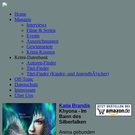
Home
Magazin
Interviews
Filme & Serien
Events
Auszeichnungen
Gewinnspiele
Krimi-Kosmos
Krimi-Datenbank
Autoren-Finder
Titel-Finder
Titel-Finder (Kinder- und JugendbÃ¼cher)
Off-Topic
Datenschutz
Impressum
Über Uns
Katja Brandis
Khyona - Im
Bann des
Silberfalken
Arena gebunden