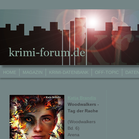
HOME
MAGAZIN
KRIMI-DATENBANK
OFF-TOPIC
DATE
Katja Brandis
Woodwalkers -
Tag der Rache
(Woodwalkers
Bd. 6)
Arena