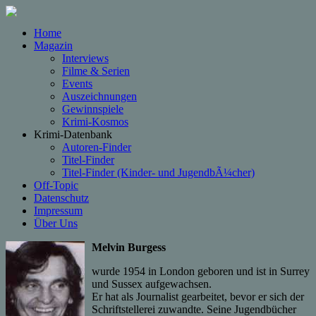
Home
Magazin
Interviews
Filme & Serien
Events
Auszeichnungen
Gewinnspiele
Krimi-Kosmos
Krimi-Datenbank
Autoren-Finder
Titel-Finder
Titel-Finder (Kinder- und JugendbÃ¼cher)
Off-Topic
Datenschutz
Impressum
Über Uns
Melvin Burgess
wurde 1954 in London geboren und ist in Surrey
und Sussex aufgewachsen.
Er hat als Journalist gearbeitet, bevor er sich der
Schriftstellerei zuwandte. Seine Jugendbücher