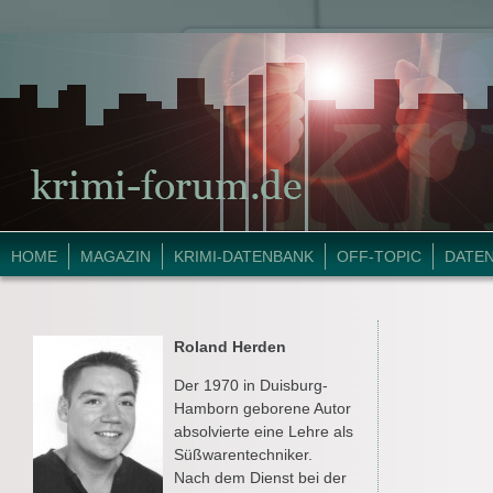
HOME
MAGAZIN
KRIMI-DATENBANK
OFF-TOPIC
DATE
Roland Herden
Der 1970 in Duisburg-
Hamborn geborene Autor
absolvierte eine Lehre als
Süßwarentechniker.
Nach dem Dienst bei der