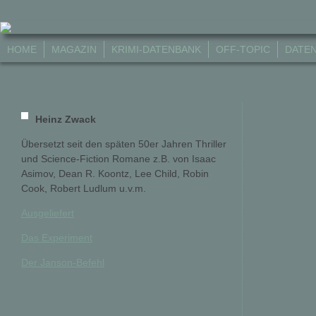
HOME
MAGAZIN
KRIMI-DATENBANK
OFF-TOPIC
DATE
Heinz Zwack
Übersetzt seit den späten 50er Jahren Thriller
und Science-Fiction Romane z.B. von Isaac
Asimov, Dean R. Koontz, Lee Child, Robin
Cook, Robert Ludlum u.v.m.
Ausgeliefert
Das Experiment
Der Janson-Befehl