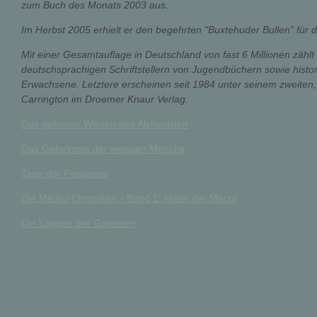
zum Buch des Monats 2003 aus.
Im Herbst 2005 erhielt er den begehrten "Buxtehuder Bullen" fü
Mit einer Gesamtauflage in Deutschland von fast 6 Millionen zählt 
deutschsprachigen Schriftstellern von Jugendbüchern sowie histo
Erwachsene. Letztere erscheinen seit 1984 unter seinem zweite
Carrington im Droemer Knaur Verlag.
Das geheime Wissen des Alchimisten
Das Geheimnis der weissen Mönche
Tage der Finsternis
Die Medici-Chroniken - Band 1: Hüter der Macht
Die Lagune der Galeeren