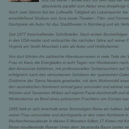
und mit seiner Familie kurz vor dem Bau der M
absolvierte parallel zum Abitur eine dreijährig
Nach zwei Jahren bei der Luftwaffe Tätigkeit als Lokalreporter be
anschließend Studium von Jura sowie Theater-, Film- und Fernse
Gastspiele als Autor für das Stadttheater in Nürnberg und als Verla
Seit 1977 freischaffender Schriftsteller. Nach ersten Bucherfolgen
in den USA nieder und verbrachte die nächsten Jahre auf seiner F
Virginia am Smith Mountain Lake als Autor und Hobbyfarmer.
Von dort führten ihn zahlreiche Abenteuerreisen in viele Teile der
Frau im Kanu die Everglades in acht Tagen von Nordwesten nach
den Amazonas befahren, mit professionellen Schatzsuchern auf
erfolgreich nach den versunkenen Schätzen der spanischen Gale
Goldmine der Sierra Nevada gearbeitet, mit dem Wohnmobil sowoh
den australischen Kontinent einmal ganz umrundet und einmal vo
Wüsten und Savannen Afrikas auf eigene Faust durchstreift und d
Winterstürme an Bord eines polnischen Frachters von Europa na
1995 hielt er sich innerhalb einer 9monatigen Reise ein halbes Ja
seiner Frau umrundete und durchquerte er den roten Kontinent i
Recherchenausbeute in diesen 6 Monaten füllten 17 Kisten mit K
Reise resultierende Roman Unter dem Jacaranda Baum (unter s