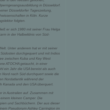
auer in den Westen geflohen,
e Operngesangsausbildung in Düsseldorf.
i einer Düsseldorfer Tageszeitung,
hwissenschaften in Köln. Kurze
gslektor folgten.
 ließ er sich 1980 mit seiner Frau Helga
arm in der Halbwildnis von Süd-
 Welt. Unter anderem hat er mit seiner
 Südosten durchgequert und mit Indios
 See zwischen Kuba und Key West
one ATOCHA getaucht, in einer
l ein Jahr die USA bereist als auch
n Nord nach Süd durchquert sowie die
en Nordatlantik während der
ch Kanada und den USA überquert.
hr in Australien auf. Zusammen mit
n einem kleinen Camper. Die
opien und Sachbüchern. Der aus dieser
einem Pseudonym Ashley Carrington im