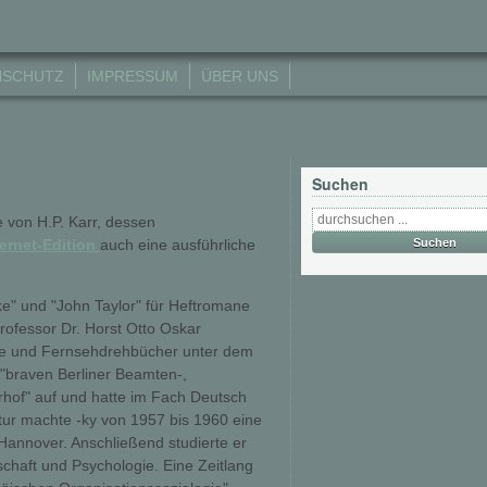
NSCHUTZ
IMPRESSUM
ÜBER UNS
Suchen
e von H.P. Karr, dessen
ternet-Edition
auch eine ausführliche
 und "John Taylor" für Heftromane
rofessor Dr. Horst Otto Oskar
ele und Fernsehdrehbücher unter dem
 "braven Berliner Beamten-,
rhof" auf und hatte im Fach Deutsch
tur machte -ky von 1957 bis 1960 eine
Hannover. Anschließend studierte er
tschaft und Psychologie. Eine Zeitlang