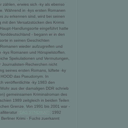
zählen, erwies sich -ky als ebenso
iele. Während in -kys ersten Romanen
s zu erkennen sind, wird bei seinen
 mit den Versatzstücken des Krimis
Haupt-Handlungsorte eingeführt hatte
in Norddeutschland - begann er in den
sorte in seinen Geschichten
n Romanen wieder aufzugreifen und
n -kys Romanen und Hörspielstoffen.
reiche Spekulationen und Vermutungen,
er Journalisten-Recherchen nicht
ng seines ersten Romans, lüftete -ky
N HOOD das Pseudonym. In
 veröffentlichte -ky 1983 den
 Mohr aus der damaligen DDR schrieb
en) gemeinsamen Kriminalroman des
chien 1989 zeitgleich in beiden Teilen
schen Grenze. Von 1991 bis 2001 war -
lliteratur
"DAS SYNDIKAT"
. 1992
Berliner Krimi - Fuchs zuerkannt