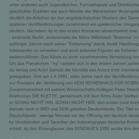
unter anderen auch Jugendbücher, Fernsehspiele und Drehbücher 
geschickter Erzähler wie auch Meister der literarischen Vexiersp
deutlich die Anleihen an den angelsächsischen Mustern des Genre
späteren Veröffentlichungen zunehmend ein spielerischer Umgang
deutlich. Nachdem -ky in den ersten Romanen abwechselnd zwei 
- einerseits Berlin, andererseits die fiktive Mittelstadt "Bramme" 
achtziger Jahren nach seiner "Enttarnung" damit, beide Handlung
miteinander zu verweben und auch teilweise Figuren als frühere
weiterzuführen. Das führte zu einer zunehmenden Vernetzung vo
Um das Pseudonym "-ky" rankten sich in den ersten Jahren zahl
da Verlag und Autor damals die Identität des Autors trotz intensiv
preisgaben. Erst am 1.4.1981, zehn Jahre nach der Veröffentlichu
zur Premiere der Verfilmung von KEIN REIHENHAUS FÜR ROBI
Zusammenarbeit mit seinem Wissenschafts-Kollegen Peter Heinrich
Briefroman DIE KLETTE, gemeinsam mit dem Krimi-Autor Steffen
er SCHAU NICHT HIN, SCHAU NICHT HER, den ersten (und letzt
damals noch in BRD und DDR geteilten Deutschlands. Der Titel ers
Deutschlands - wenige Monate vor der Öffnung der deutsch-deut
ky Vorsitzenden und Sprecher der Autorengruppe deutsche Krimina
erhielt -ky den Ehrenglauser des SYNDIKATS 1995 wurde ihm der 