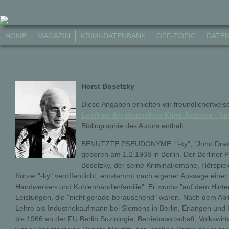
HOME
MAGAZIN
KRIMI-DATENBANK
OFF-TOPIC
DATE
Horst Bosetzky
Diese Angaben erhielten wir freundlicherweis
Lexikon der deutschen Krimi-Autoren - In
Bibliographie des Autors enthält.
BENUTZTE PSEUDONYME: "-ky", "John Drake"
geboren am 1.2.1938 in Berlin. Der Berliner P
Bosetzky, der seine Kriminalromane, Hörspi
Kürzel "-ky" veröffentlicht, entstammt nach eigener Aussage einer
Handwerker- und Kohlenhändlerfamilie". Er wuchs "auf dem Hinte
Leistungen, die "nicht gerade berauschend" waren. Nach dem Abi
Lehre als Industriekaufmann bei Siemens in Berlin, Erlangen und 
bis 1966 an der FU Berlin Soziologie, Betriebswirtschaft, Volkswir