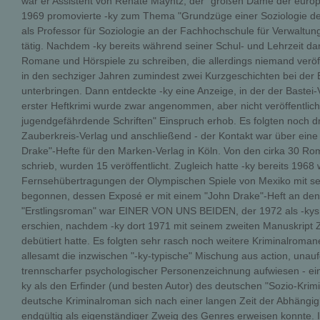
war er Assistent von Renate Mayntz, der "großen Dame der europ
1969 promovierte -ky zum Thema "Grundzüge einer Soziologie der I
als Professor für Soziologie an der Fachhochschule für Verwaltun
tätig. Nachdem -ky bereits während seiner Schul- und Lehrzeit d
Romane und Hörspiele zu schreiben, die allerdings niemand veröffe
in den sechziger Jahren zumindest zwei Kurzgeschichten bei der B
unterbringen. Dann entdeckte -ky eine Anzeige, in der der Bastei
erster Heftkrimi wurde zwar angenommen, aber nicht veröffentlicht,
jugendgefährdende Schriften" Einspruch erhob. Es folgten noch d
Zauberkreis-Verlag und anschließend - der Kontakt war über ei
Drake"-Hefte für den Marken-Verlag in Köln. Von den cirka 30 Roma
schrieb, wurden 15 veröffentlicht. Zugleich hatte -ky bereits 1968
Fernsehübertragungen der Olympischen Spiele von Mexiko mit sei
begonnen, dessen Exposé er mit einem "John Drake"-Heft an den 
"Erstlingsroman" war EINER VON UNS BEIDEN, der 1972 als -kys z
erschien, nachdem -ky dort 1971 mit seinem zweiten Manusk
debütiert hatte. Es folgten sehr rasch noch weitere Kriminalroman
allesamt die inzwischen "-ky-typische" Mischung aus action, unauf
trennscharfer psychologischer Personenzeichnung aufwiesen - eine
ky als den Erfinder (und besten Autor) des deutschen "Sozio-Krim
deutsche Kriminalroman sich nach einer langen Zeit der Abhängig
endgültig als eigenständiger Zweig des Genres erweisen konnte. 