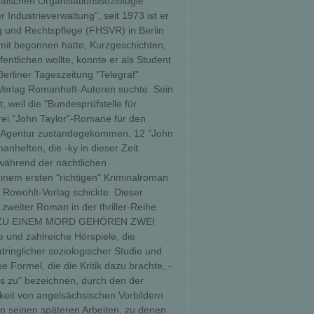
äischen Organisationssoziologie".
ndustrieverwaltung", seit 1973 ist er
g und Rechtspflege (FHSVR) in Berlin
amit begonnen hatte, Kurzgeschichten,
ntlichen wollte, konnte er als Student
erliner Tageszeitung "Telegraf"
-Verlag Romanheft-Autoren suchte. Sein
 weil die "Bundesprüfstelle für
rei "John Taylor"-Romane für den
ne Agentur zustandegekommen, 12 "John
nheften, die -ky in dieser Zeit
 während der nächtlichen
nem ersten "richtigen" Kriminalroman
Rowohlt-Verlag schickte. Dieser
weiter Roman in der thriller-Reihe
ript ZU EINEM MORD GEHÖREN ZWEI
e und zahlreiche Hörspiele, die
dringlicher soziologischer Studie und
 Formel, die die Kritik dazu brachte, -
is zu" bezeichnen, durch den der
keit von angelsächsischen Vorbildern
In seinen späteren Arbeiten, zu denen