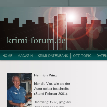
HOME
MAGAZIN
KRIMI-DATENBANK
OFF-TOPIC
DATE
Heinrich Prinz
hier die Vita, wie sie der
Autor selbst beschreibt
(Stand Februar 2001):
Jahrgang 1932, ging als