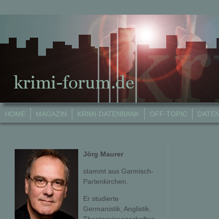
HOME
MAGAZIN
KRIMI-DATENBANK
OFF-TOPIC
DATE
Jörg Maurer
stammt aus Garmisch-
Partenkirchen.
Er studierte
Germanistik, Anglistik,