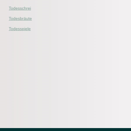
Todesschrei
Todesbräute
Todesspiele