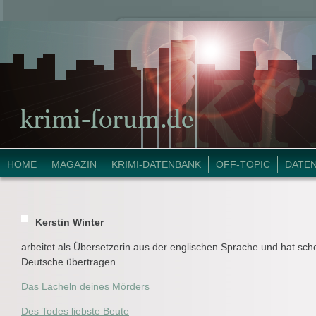
HOME
MAGAZIN
KRIMI-DATENBANK
OFF-TOPIC
DATE
Kerstin Winter
arbeitet als Übersetzerin aus der englischen Sprache und hat scho
Deutsche übertragen.
Das Lächeln deines Mörders
Des Todes liebste Beute