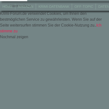
© 2018 Krimi-Forum.
HOME
MAGAZIN
KRIMI-DATENBANK
OFF-TOPIC
DATE
Krimi-Forum.de verwendet Cookies, um Ihnen den
bestmöglichen Service zu gewährleisten. Wenn Sie auf der
Seite weitersurfen stimmen Sie der Cookie-Nutzung zu..
Ich
stimme zu
Nochmal zeigen