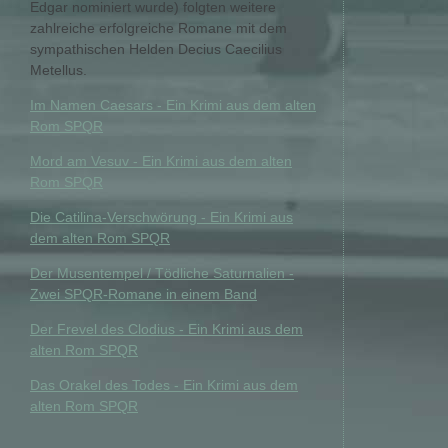
Edgar nominiert wurde) folgten weitere
zahlreiche erfolgreiche Romane mit dem
sympathischen Helden Decius Caecilius
Metellus.
Im Namen Caesars - Ein Krimi aus dem alten
Rom SPQR
Mord am Vesuv - Ein Krimi aus dem alten
Rom SPQR
Die Catilina-Verschwörung - Ein Krimi aus
dem alten Rom SPQR
Der Musentempel / Tödliche Saturnalien -
Zwei SPQR-Romane in einem Band
Der Frevel des Clodius - Ein Krimi aus dem
alten Rom SPQR
Das Orakel des Todes - Ein Krimi aus dem
alten Rom SPQR