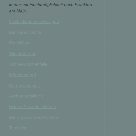
immer mit Fluchtmöglichkeit nach Frankfurt
am Main.
Fische können schweigen
Die vierte Tochter
Engelshaar
Wintermörder
Schneewittchenfalle
Märchenmord
Dornröschengift
Aschenputtelfluch
Bittersüßes oder Saures
Die Signatur des Mörders
Totenkind