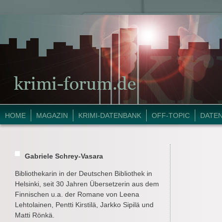
HOME
MAGAZIN
KRIMI-DATENBANK
OFF-TOPIC
DATE
Gabriele Schrey-Vasara
Bibliothekarin in der Deutschen Bibliothek in
Helsinki, seit 30 Jahren Übersetzerin aus dem
Finnischen u.a. der Romane von Leena
Lehtolainen, Pentti Kirstilä, Jarkko Sipilä und
Matti Rönkä.